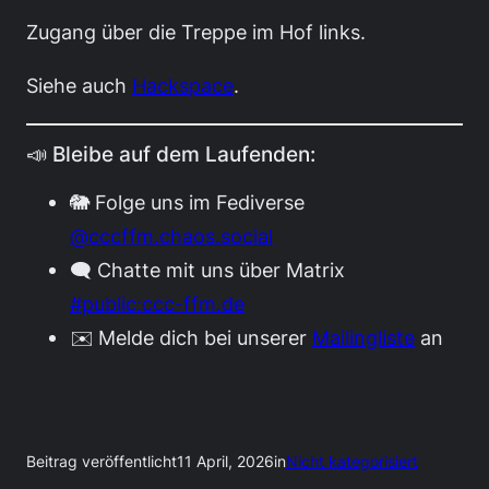
Zugang über die Treppe im Hof links.
Siehe auch
Hackspace
.
📣 Bleibe auf dem Laufenden:
🐘 Folge uns im Fediverse
@cccffm.chaos.social
🗨️ Chatte mit uns über Matrix
#public:ccc-ffm.de
✉️ Melde dich bei unserer
Mailingliste
an
Beitrag veröffentlicht
11 April, 2026
in
Nicht kategorisiert