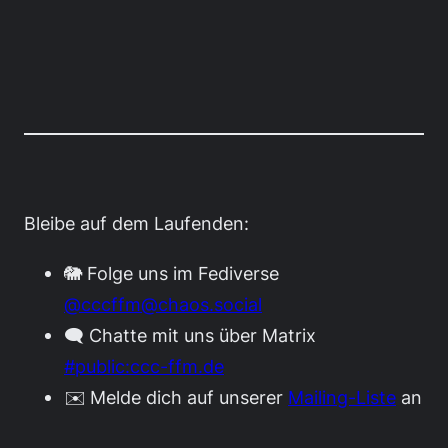
Bleibe auf dem Laufenden:
🐘 Folge uns im Fediverse
@cccffm@chaos.social
🗨️ Chatte mit uns über Matrix
#public:ccc-ffm.de
✉️ Melde dich auf unserer
Mailing-Liste
an