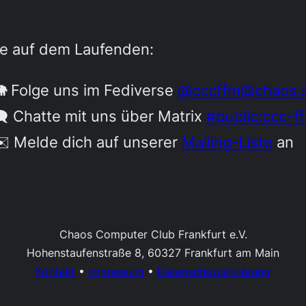
be auf dem Laufenden:
 Folge uns im Fediverse
@cccffm@chaos.s
️ Chatte mit uns über Matrix
#public:ccc-f
️ Melde dich auf unserer
Mailing-Liste
an
Chaos Computer Club Frankfurt e.V.
Hohenstaufenstraße 8, 60327 Frankfurt am Main
Kontakt
•
Impressum
•
Datenschutzerklärung