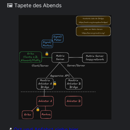
🖼️ Tapete des Abends
📍
Ort und Anfahrt siehe hier