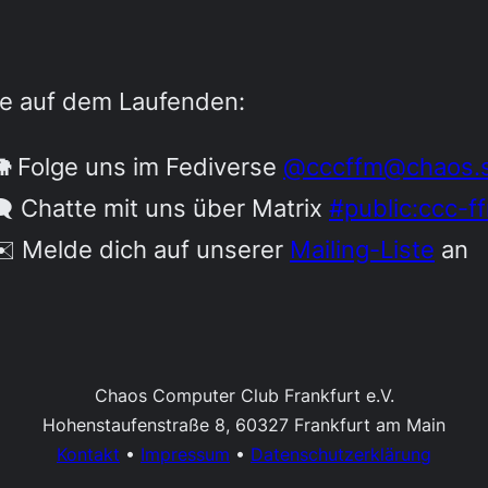
be auf dem Laufenden:
 Folge uns im Fediverse
@cccffm@chaos.s
️ Chatte mit uns über Matrix
#public:ccc-f
️ Melde dich auf unserer
Mailing-Liste
an
Chaos Computer Club Frankfurt e.V.
Hohenstaufenstraße 8, 60327 Frankfurt am Main
Kontakt
•
Impressum
•
Datenschutzerklärung