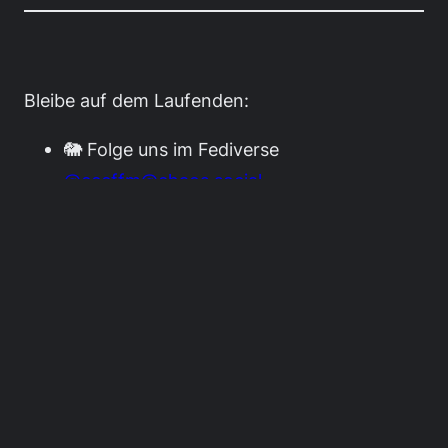
Bleibe auf dem Laufenden:
🐘 Folge uns im Fediverse
@cccffm@chaos.social
🗨️ Chatte mit uns über Matrix
#public:ccc-ffm.de
✉️ Melde dich auf unserer
Mailing-Liste
an
Chaos Computer Club Frankfurt e.V.
Hohenstaufenstraße 8, 60327 Frankfurt am Main
Kontakt
•
Impressum
•
Datenschutzerklärung