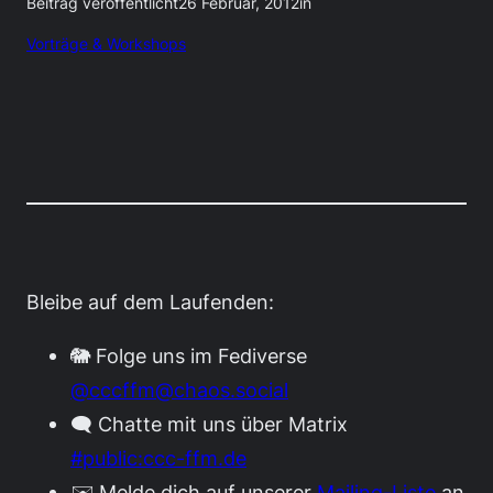
Beitrag veröffentlicht
26 Februar, 2012
in
Vorträge & Workshops
Bleibe auf dem Laufenden:
🐘 Folge uns im Fediverse
@cccffm@chaos.social
🗨️ Chatte mit uns über Matrix
#public:ccc-ffm.de
✉️ Melde dich auf unserer
Mailing-Liste
an