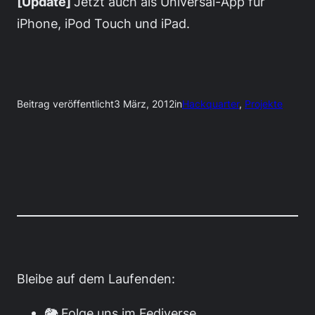
[Update]
Jetzt auch als Universal-App für
iPhone, iPod Touch und iPad.
Beitrag veröffentlicht
3 März, 2012
in
Hackquarter
, 
Projekte
Bleibe auf dem Laufenden:
🐘 Folge uns im Fediverse