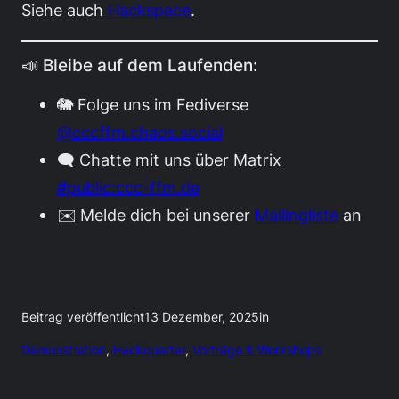
Siehe auch
Hackspace
.
📣 Bleibe auf dem Laufenden:
🐘 Folge uns im Fediverse
@cccffm.chaos.social
🗨️ Chatte mit uns über Matrix
#public:ccc-ffm.de
✉️ Melde dich bei unserer
Mailingliste
an
Beitrag veröffentlicht
13 Dezember, 2025
in
Demonstration
, 
Hackquarter
, 
Vorträge & Workshops