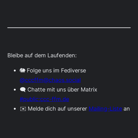
Bleibe auf dem Laufenden:
🐘 Folge uns im Fediverse
@cccffm@chaos.social
🗨️ Chatte mit uns über Matrix
#public:ccc-ffm.de
✉️ Melde dich auf unserer
Mailing-Liste
an