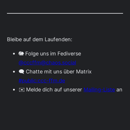
Bleibe auf dem Laufenden:
🐘 Folge uns im Fediverse
@cccffm@chaos.social
🗨️ Chatte mit uns über Matrix
#public:ccc-ffm.de
✉️ Melde dich auf unserer
Mailing-Liste
an
Chaos Computer Club Frankfurt e.V.