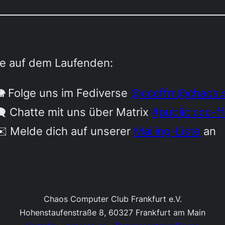
be auf dem Laufenden:
 Folge uns im Fediverse
@cccffm@chaos.s
️ Chatte mit uns über Matrix
#public:ccc-f
️ Melde dich auf unserer
Mailing-Liste
an
Chaos Computer Club Frankfurt e.V.
Hohenstaufenstraße 8, 60327 Frankfurt am Main