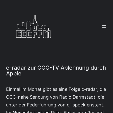
Zum
Inhalt
springen
c-radar zur CCC-TV Ablehnung durch
Apple
Einmal im Monat gibt es eine Folge c-radar, die
CCC-nahe Sendung von Radio Darmstadt, die
unter der Federführung von dj-spock ensteht.
Im November waren Peter Shaw, mrm2m und