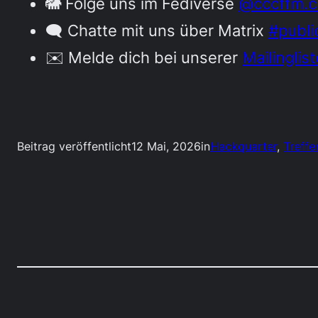
🐘 Folge uns im Fediverse
@cccffm.c
🗨️ Chatte mit uns über Matrix
#publi
✉️ Melde dich bei unserer
Mailinglist
Beitrag veröffentlicht
12 Mai, 2026
in
Hackquarter
, 
Treffe