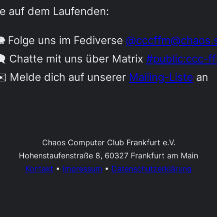
be auf dem Laufenden:
 Folge uns im Fediverse
@cccffm@chaos.s
️ Chatte mit uns über Matrix
#public:ccc-f
️ Melde dich auf unserer
Mailing-Liste
an
Chaos Computer Club Frankfurt e.V.
Hohenstaufenstraße 8, 60327 Frankfurt am Main
Kontakt
•
Impressum
•
Datenschutzerklärung