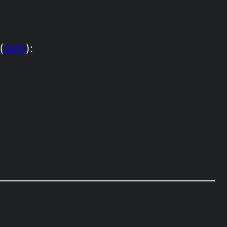
(
osm
):