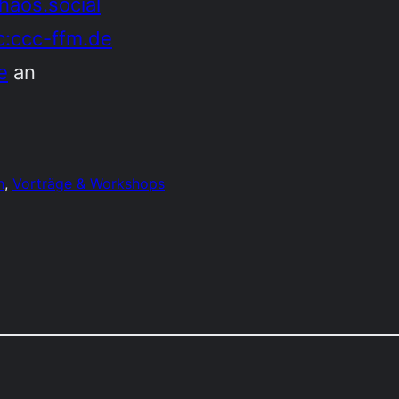
haos.social
c:ccc-ffm.de
e
an
n
, 
Vorträge & Workshops