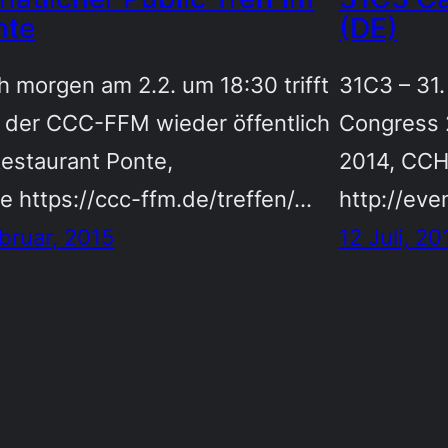
nte
(DE)
 morgen am 2.2. um 18:30 trifft
31C3 – 31
h der CCC-FFM wieder öffentlich
Congress 
Restaurant Ponte,
2014, CCH
e https://ccc-ffm.de/treffen/…
http://eve
bruar, 2015
12 Juli, 20