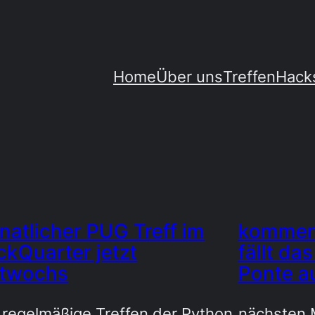
Home
Über uns
Treffen
Hack
atlicher PUG Treff im
kommend
kQuarter jetzt
fällt da
ttwochs
Ponte a
 regelmäßige Treffen der Python
nächsten