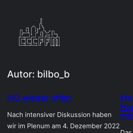
Zum
Inhalt
springen
Autor:
bilbo_b
HQ wieder offen
Mon
Hac
mi
Nach intensiver Diskussion haben
wir im Plenum am 4. Dezember 2022
Das