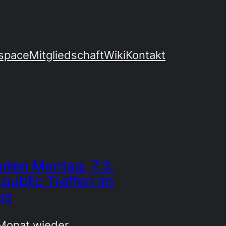
space
Mitgliedschaft
Wiki
Kontakt
en Montag, 7.3.
s public Treffen im
us
 Monat wieder……