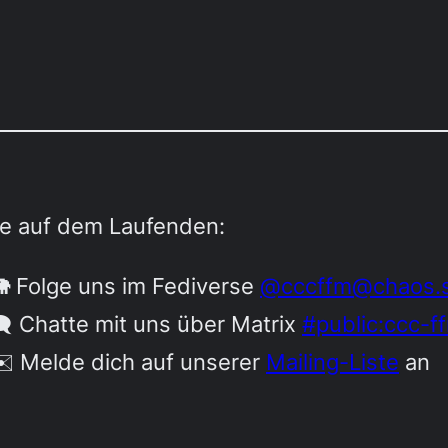
be auf dem Laufenden:
 Folge uns im Fediverse
@cccffm@chaos.s
️ Chatte mit uns über Matrix
#public:ccc-f
️ Melde dich auf unserer
Mailing-Liste
an