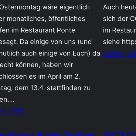
Ostermontag wäre eigentlich
Auch heute
r monatliches, öffentliches
sich der 
ffen im Restaurant Ponte
im Restaur
esagt. Da einige von uns (und
siehe http
utlich auch einige von Euch) da
2 März, 2
lecht können, haben wir
hlossen es im April am 2.
tag, dem 13.4. stattfinden zu
sen.…
ril, 2015
atlicher Public Treff im
31C3 Cal