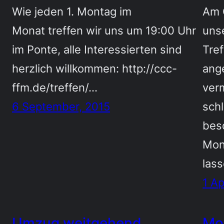
Wie jeden 1. Montag im
Am 
Monat treffen wir uns um 19:00 Uhr
unse
im Ponte, alle Interessierten sind
Tre
herzlich willkommen: http://ccc-
ang
ffm.de/treffen/…
verm
6 September, 2015
sch
besc
Mon
las
1 Ap
Umzug weitgehend
Mon